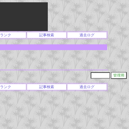
ランク
記事検索
過去ログ
ランク
記事検索
過去ログ