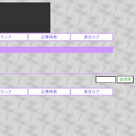
ランク
記事検索
過去ログ
ランク
記事検索
過去ログ