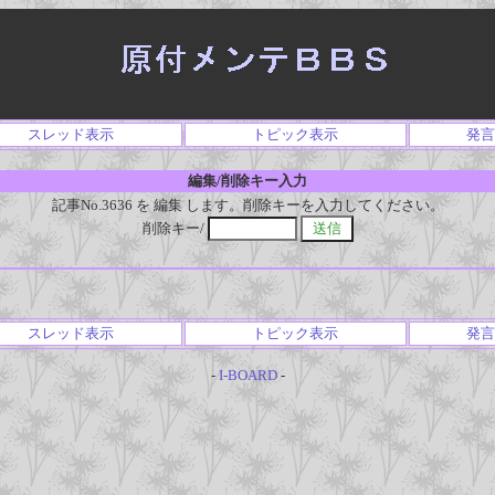
スレッド表示
トピック表示
発言
編集/削除キー入力
記事No.3636 を 編集 します。削除キーを入力してください。
削除キー/
スレッド表示
トピック表示
発言
-
I-BOARD
-