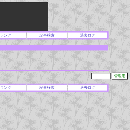
ランク
記事検索
過去ログ
ランク
記事検索
過去ログ