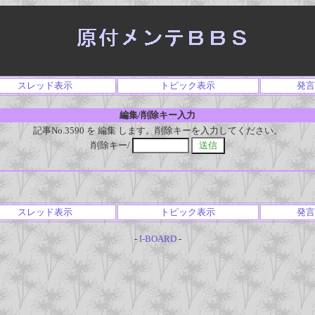
スレッド表示
トピック表示
発言
編集/削除キー入力
記事No.3590 を 編集 します。削除キーを入力してください。
削除キー/
スレッド表示
トピック表示
発言
-
I-BOARD
-