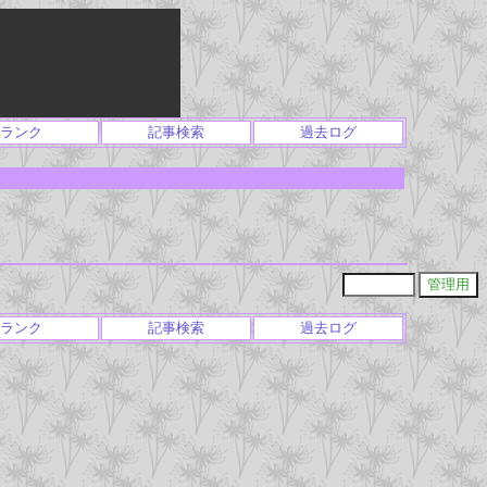
ランク
記事検索
過去ログ
ランク
記事検索
過去ログ