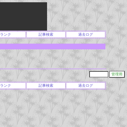
ランク
記事検索
過去ログ
ランク
記事検索
過去ログ