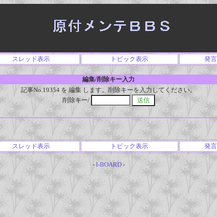
スレッド表示
トピック表示
発言
編集/削除キー入力
記事No.19354 を 編集 します。削除キーを入力してください。
削除キー/
スレッド表示
トピック表示
発言
-
I-BOARD
-