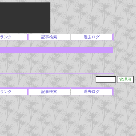
ランク
記事検索
過去ログ
ランク
記事検索
過去ログ