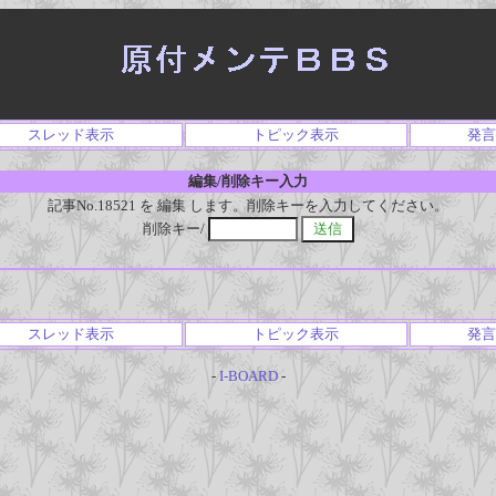
スレッド表示
トピック表示
発言
編集/削除キー入力
記事No.18521 を 編集 します。削除キーを入力してください。
削除キー/
スレッド表示
トピック表示
発言
-
I-BOARD
-