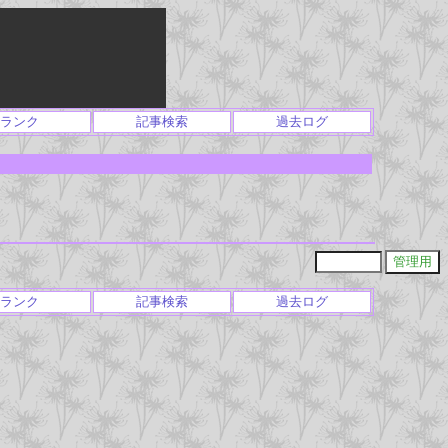
ランク
記事検索
過去ログ
ランク
記事検索
過去ログ