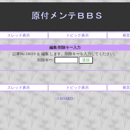
スレッド表示
トピック表示
発言
編集/削除キー入力
記事No.18019 を 編集 します。削除キーを入力してください。
削除キー/
スレッド表示
トピック表示
発言
-
I-BOARD
-