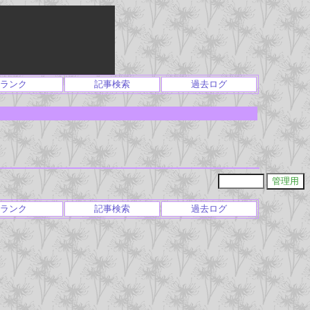
ランク
記事検索
過去ログ
ランク
記事検索
過去ログ