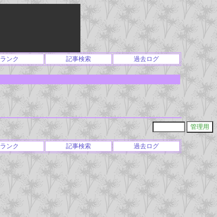
ランク
記事検索
過去ログ
ランク
記事検索
過去ログ