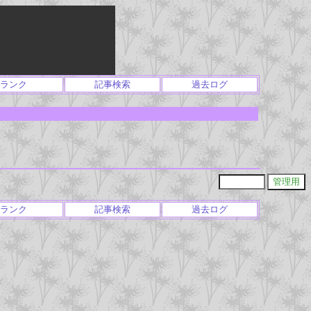
ランク
記事検索
過去ログ
ランク
記事検索
過去ログ