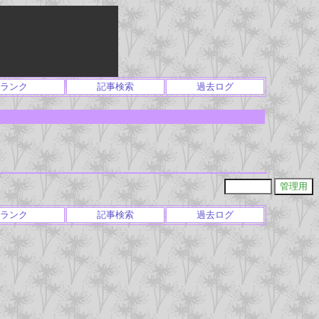
ランク
記事検索
過去ログ
ランク
記事検索
過去ログ