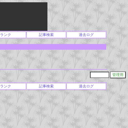
ランク
記事検索
過去ログ
ランク
記事検索
過去ログ