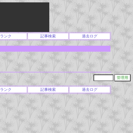
ランク
記事検索
過去ログ
ランク
記事検索
過去ログ