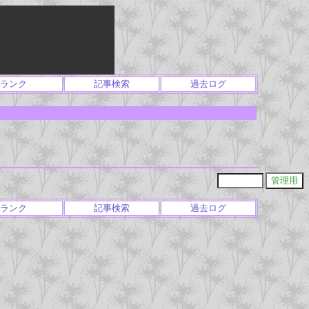
ランク
記事検索
過去ログ
ランク
記事検索
過去ログ