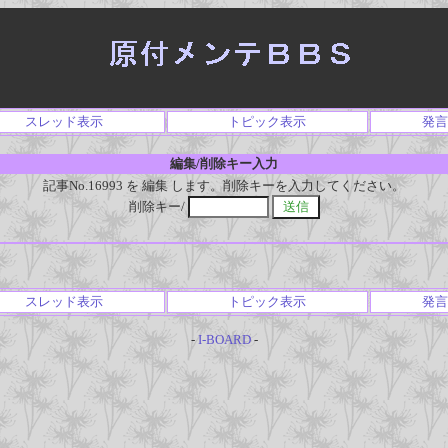
スレッド表示
トピック表示
発言
編集/削除キー入力
記事No.16993 を 編集 します。削除キーを入力してください。
削除キー/
スレッド表示
トピック表示
発言
-
I-BOARD
-