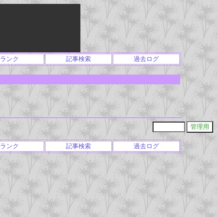
ランク
記事検索
過去ログ
ランク
記事検索
過去ログ