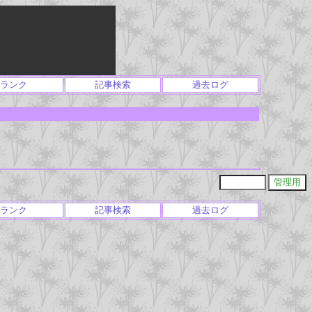
ランク
記事検索
過去ログ
ランク
記事検索
過去ログ