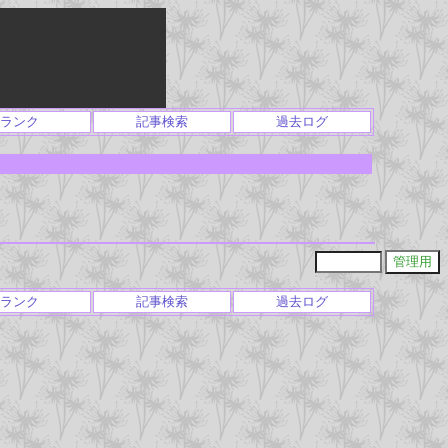
ランク
記事検索
過去ログ
ランク
記事検索
過去ログ