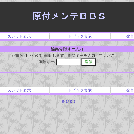
スレッド表示
トピック表示
発言
編集/削除キー入力
記事No.168858 を 編集 します。削除キーを入力してください。
削除キー/
スレッド表示
トピック表示
発言
-
I-BOARD
-