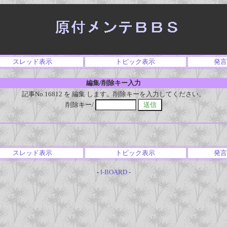
スレッド表示
トピック表示
発言
編集/削除キー入力
記事No.16812 を 編集 します。削除キーを入力してください。
削除キー/
スレッド表示
トピック表示
発言
-
I-BOARD
-