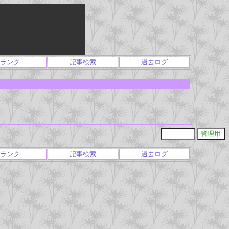
ランク
記事検索
過去ログ
ランク
記事検索
過去ログ