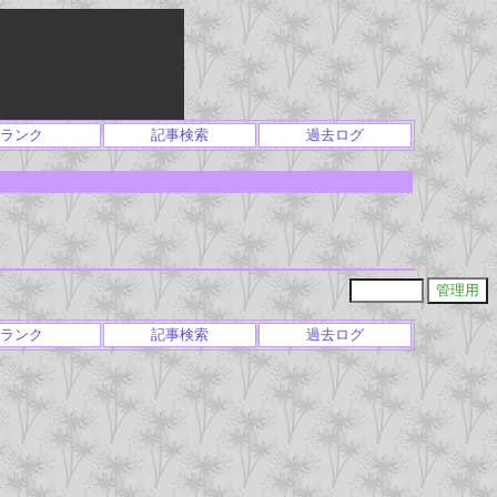
ランク
記事検索
過去ログ
ランク
記事検索
過去ログ