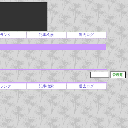
ランク
記事検索
過去ログ
ランク
記事検索
過去ログ