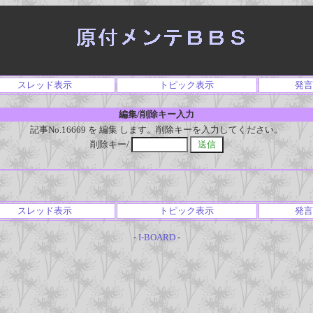
スレッド表示
トピック表示
発言
編集/削除キー入力
記事No.16669 を 編集 します。削除キーを入力してください。
削除キー/
スレッド表示
トピック表示
発言
-
I-BOARD
-