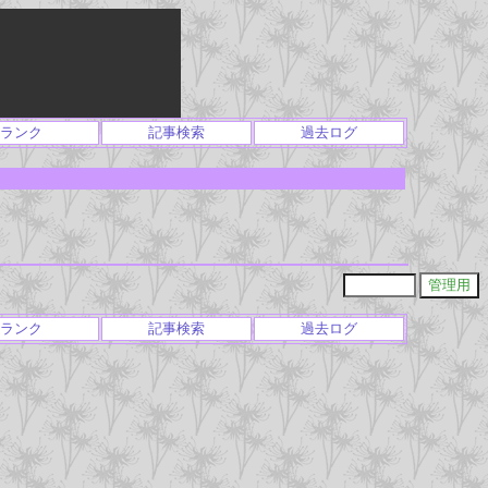
ランク
記事検索
過去ログ
ランク
記事検索
過去ログ