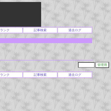
ランク
記事検索
過去ログ
ランク
記事検索
過去ログ