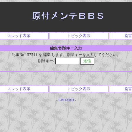
スレッド表示
トピック表示
発言
編集/削除キー入力
記事No.157541 を 編集 します。削除キーを入力してください。
削除キー/
スレッド表示
トピック表示
発言
-
I-BOARD
-