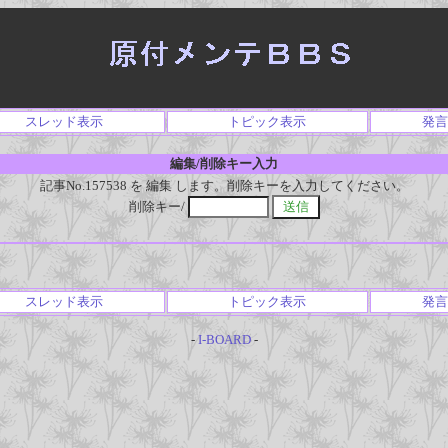
スレッド表示
トピック表示
発言
編集/削除キー入力
記事No.157538 を 編集 します。削除キーを入力してください。
削除キー/
スレッド表示
トピック表示
発言
-
I-BOARD
-