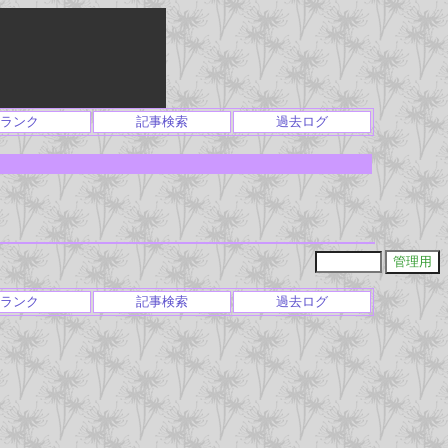
ランク
記事検索
過去ログ
ランク
記事検索
過去ログ