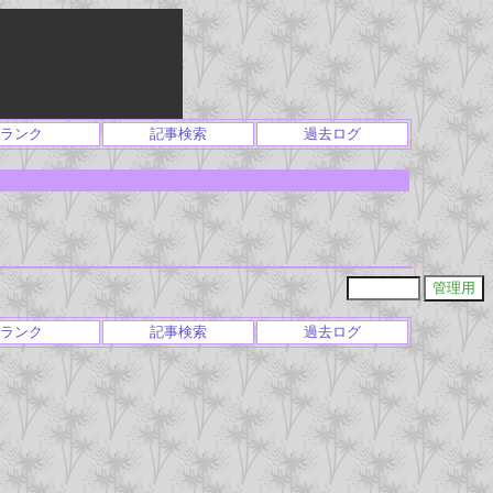
ランク
記事検索
過去ログ
ランク
記事検索
過去ログ