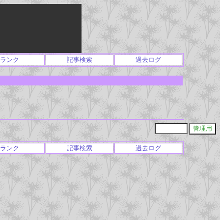
ランク
記事検索
過去ログ
ランク
記事検索
過去ログ