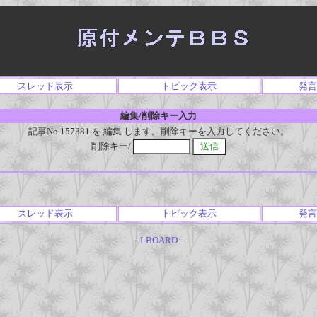
スレッド表示
トピック表示
発言
編集/削除キー入力
記事No.157381 を 編集 します。削除キーを入力してください。
削除キー/
スレッド表示
トピック表示
発言
-
I-BOARD
-