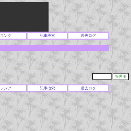
ランク
記事検索
過去ログ
ランク
記事検索
過去ログ