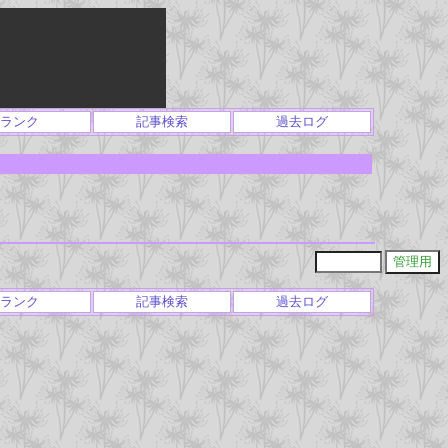
ランク
記事検索
過去ログ
ランク
記事検索
過去ログ