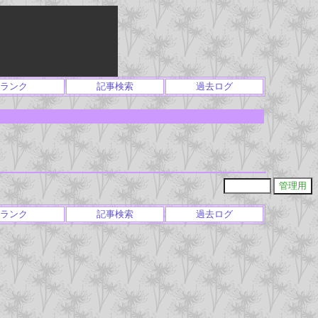
ランク
記事検索
過去ログ
ランク
記事検索
過去ログ