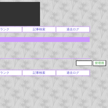
ランク
記事検索
過去ログ
ランク
記事検索
過去ログ