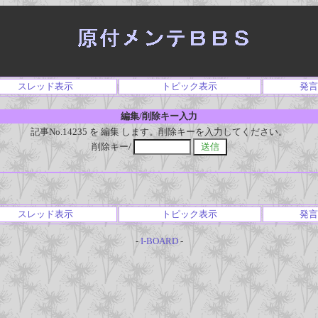
スレッド表示
トピック表示
発言
編集/削除キー入力
記事No.14235 を 編集 します。削除キーを入力してください。
削除キー/
スレッド表示
トピック表示
発言
-
I-BOARD
-