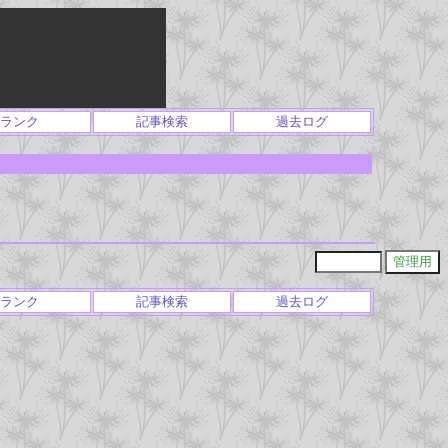
ランク
記事検索
過去ログ
ランク
記事検索
過去ログ