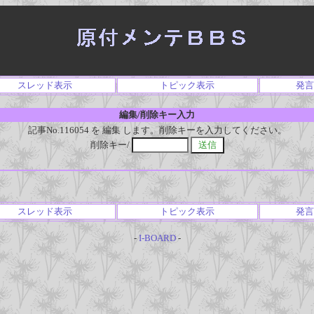
スレッド表示
トピック表示
発言
編集/削除キー入力
記事No.116054 を 編集 します。削除キーを入力してください。
削除キー/
スレッド表示
トピック表示
発言
-
I-BOARD
-