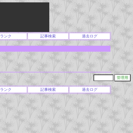
ランク
記事検索
過去ログ
ランク
記事検索
過去ログ