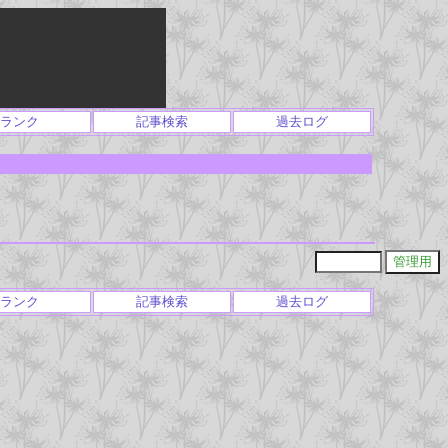
ランク
記事検索
過去ログ
ランク
記事検索
過去ログ