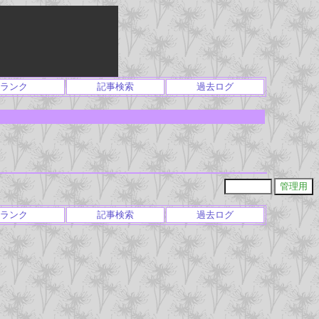
ランク
記事検索
過去ログ
ランク
記事検索
過去ログ