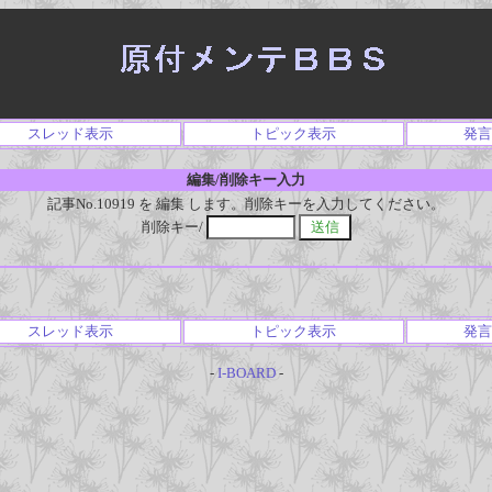
スレッド表示
トピック表示
発言
編集/削除キー入力
記事No.10919 を 編集 します。削除キーを入力してください。
削除キー/
スレッド表示
トピック表示
発言
-
I-BOARD
-