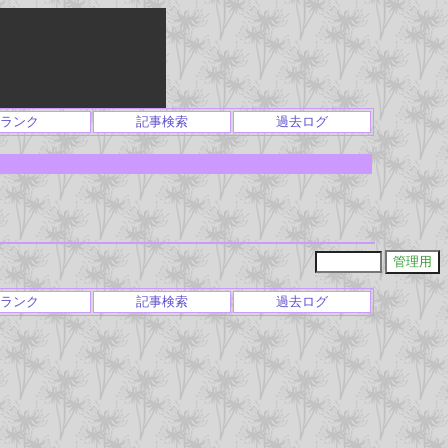
ランク
記事検索
過去ログ
ランク
記事検索
過去ログ