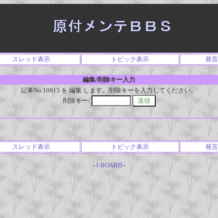
スレッド表示
トピック表示
発言
編集/削除キー入力
記事No.10915 を 編集 します。削除キーを入力してください。
削除キー/
スレッド表示
トピック表示
発言
-
I-BOARD
-