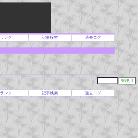
ランク
記事検索
過去ログ
ランク
記事検索
過去ログ