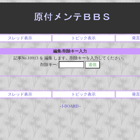
スレッド表示
トピック表示
発言
編集/削除キー入力
記事No.10913 を 編集 します。削除キーを入力してください。
削除キー/
スレッド表示
トピック表示
発言
-
I-BOARD
-