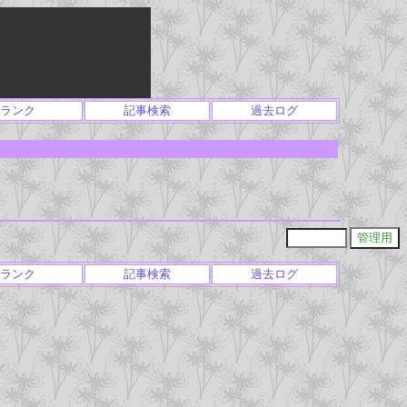
ランク
記事検索
過去ログ
ランク
記事検索
過去ログ