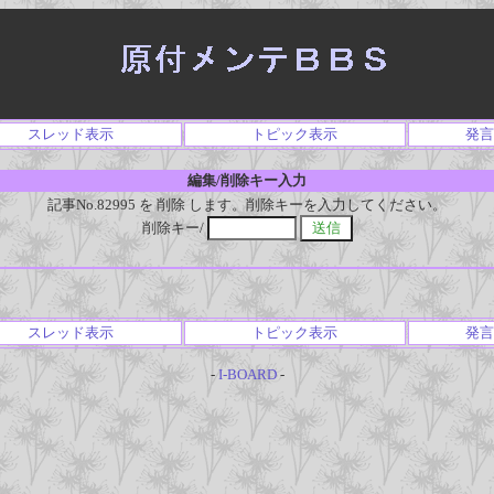
スレッド表示
トピック表示
発言
編集/削除キー入力
記事No.82995 を 削除 します。削除キーを入力してください。
削除キー/
スレッド表示
トピック表示
発言
-
I-BOARD
-