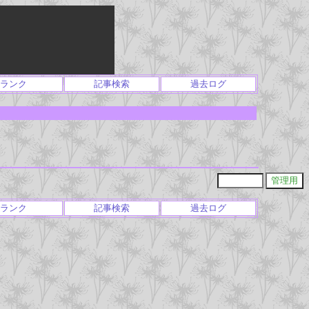
ランク
記事検索
過去ログ
ランク
記事検索
過去ログ