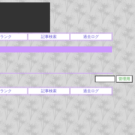
ランク
記事検索
過去ログ
ランク
記事検索
過去ログ