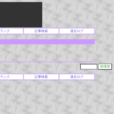
ランク
記事検索
過去ログ
ランク
記事検索
過去ログ