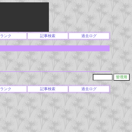
ランク
記事検索
過去ログ
ランク
記事検索
過去ログ