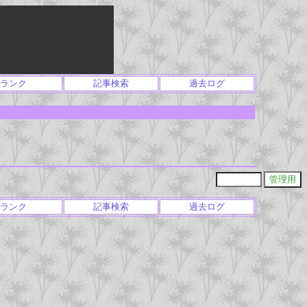
ランク
記事検索
過去ログ
ランク
記事検索
過去ログ