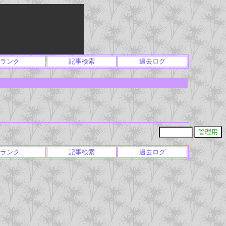
ランク
記事検索
過去ログ
ランク
記事検索
過去ログ