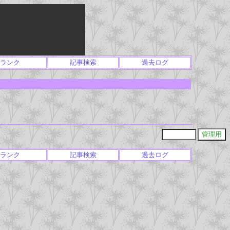
ランク
記事検索
過去ログ
ランク
記事検索
過去ログ