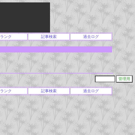
ランク
記事検索
過去ログ
ランク
記事検索
過去ログ