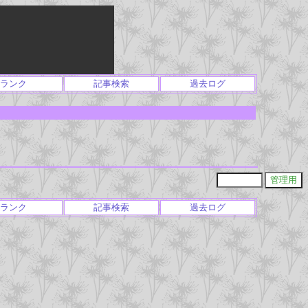
ランク
記事検索
過去ログ
ランク
記事検索
過去ログ