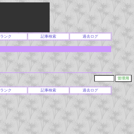
ランク
記事検索
過去ログ
ランク
記事検索
過去ログ