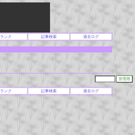
ランク
記事検索
過去ログ
ランク
記事検索
過去ログ