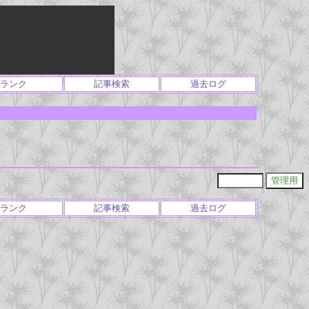
ランク
記事検索
過去ログ
ランク
記事検索
過去ログ