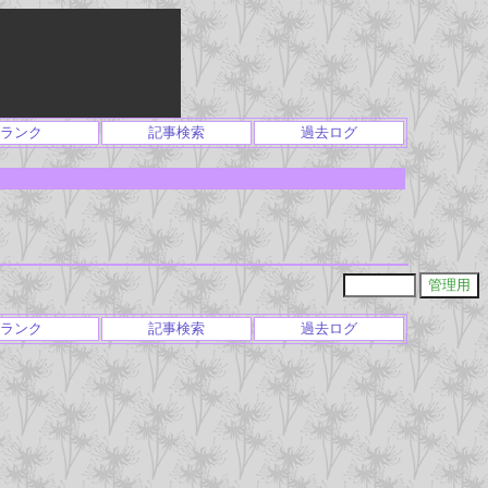
ランク
記事検索
過去ログ
ランク
記事検索
過去ログ