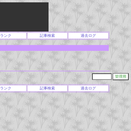
ランク
記事検索
過去ログ
ランク
記事検索
過去ログ