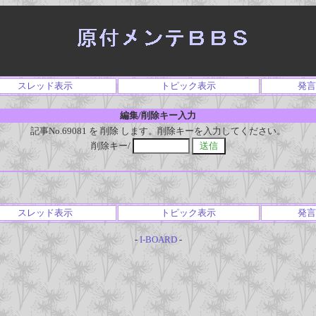
スレッド表示
トピック表示
発言
編集/削除キー入力
記事No.69081 を 削除 します。削除キーを入力してください。
削除キー/
スレッド表示
トピック表示
発言
-
I-BOARD
-